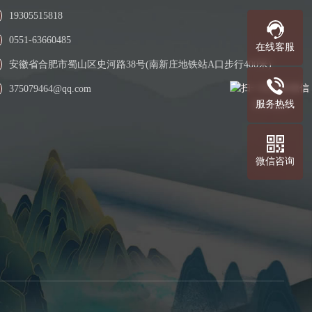
19305515818
0551-63660485
在线客服
安徽省合肥市蜀山区史河路38号(南新庄地铁站A口步行400米)
375079464@qq.com
服务热线
关注我们
微信咨询