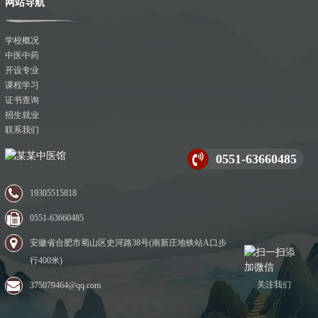
网站导航
学校概况
中医中药
开设专业
课程学习
证书查询
招生就业
联系我们
0551-63660485
19305515818
0551-63660485
安徽省合肥市蜀山区史河路38号(南新庄地铁站A口步
行400米)
关注我们
375079464@qq.com